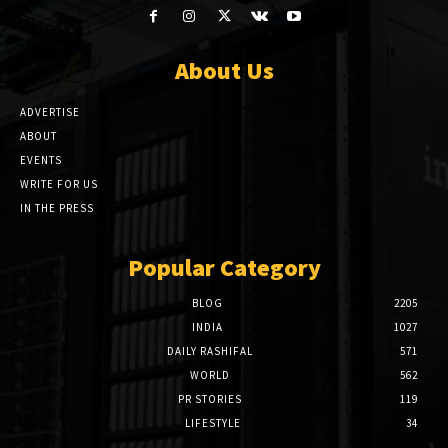
About Us
ADVERTISE
ABOUT
EVENTS
WRITE FOR US
IN THE PRESS
Popular Category
BLOG
2205
INDIA
1027
DAILY RASHIFAL
571
WORLD
562
PR STORIES
119
LIFESTYLE
34