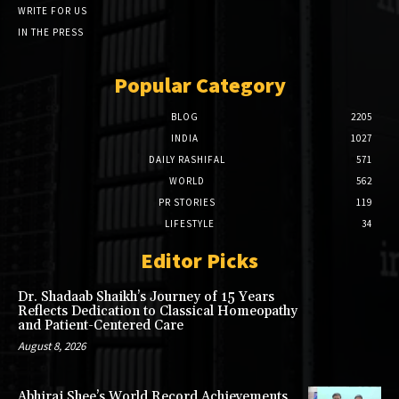
WRITE FOR US
IN THE PRESS
Popular Category
BLOG
2205
INDIA
1027
DAILY RASHIFAL
571
WORLD
562
PR STORIES
119
LIFESTYLE
34
Editor Picks
Dr. Shadaab Shaikh’s Journey of 15 Years
Reflects Dedication to Classical Homeopathy
and Patient-Centered Care
August 8, 2026
Abhiraj Shee’s World Record Achievements