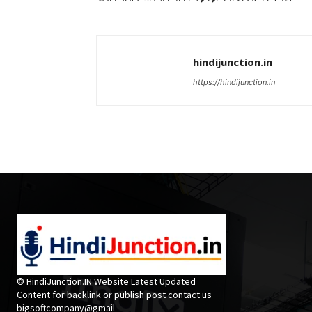
hindijunction.in
https://hindijunction.in
© HindiJunction.IN Website Latest Updated
Content for backlink or publish post contact us
bigsoftcompany@gmail