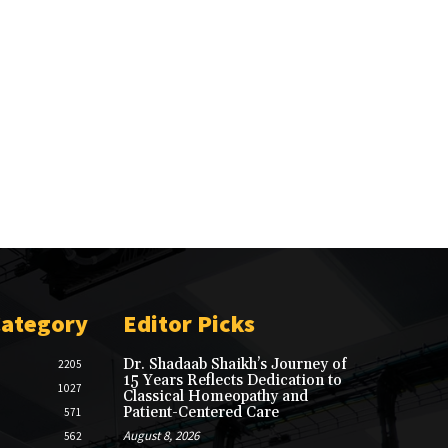
Category
Editor Picks
Dr. Shadaab Shaikh’s Journey of
2205
15 Years Reflects Dedication to
1027
Classical Homeopathy and
Patient-Centered Care
571
August 8, 2026
562